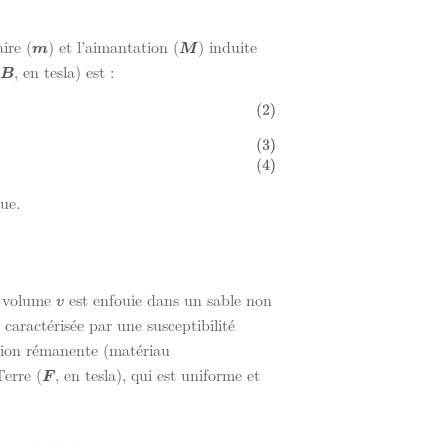
ire (
) et l’aimantation (
) induite
m
M
, en tesla) est :
B
/
μ
0
ue.
e volume
est enfouie dans un sable non
v
 caractérisée par une susceptibilité
tion rémanente (matériau
erre (
, en tesla), qui est uniforme et
F