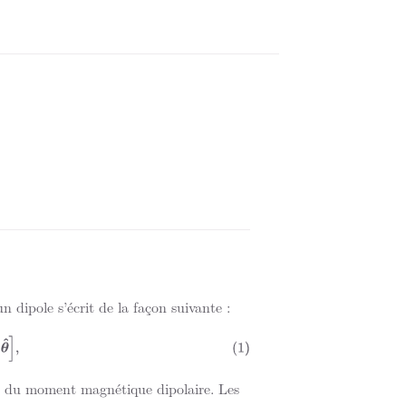
un dipole s’écrit de la façon suivante :
θ
^
]
,
e du moment magnétique dipolaire. Les