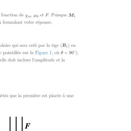
n fonction de
,
et
. Puisque
χ
m
μ
0
F
M
1
n formulant votre réponse.
aire qui sera créé par la tige (
) en
B
1
e pointillée sur la
Figure 1
, où
).
θ
=
90
∘
elle doit inclure l’amplitude et la
tés que la première est placée à une