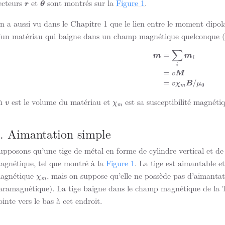
ecteurs
et
sont montrés sur la
Figure 1
.
r
θ
n a aussi vu dans le Chapitre 1 que le lien entre le moment dipola
’un matériau qui baigne dans un champ magnétique quelconque (
(2)
m
=
∑
i
m
i
(3)
=
v
M
(4)
=
v
χ
m
B
ù
est le volume du matériau et
est sa susceptibilité magnétiq
v
χ
m
. Aimantation simple
upposons qu’une tige de métal en forme de cylindre vertical et d
agnétique, tel que montré à la
Figure 1
. La tige est aimantable et
agnétique
, mais on suppose qu’elle ne possède pas d’aimanta
χ
m
aramagnétique). La tige baigne dans le champ magnétique de la T
ointe vers le bas à cet endroit.