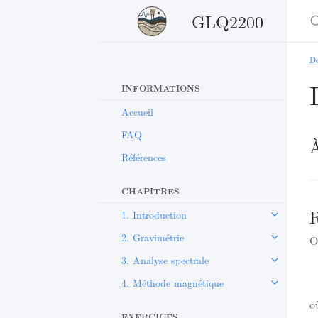
GLQ2200
De
INFORMATIONS
Accueil
FAQ
À
Références
CHAPITRES
R
1. Introduction
2. Gravimétrie
O
3. Analyse spectrale
4. Méthode magnétique
o
EXERCICES