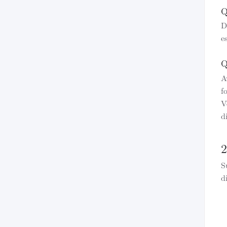
Q
D
e
Q
A
f
V
d
2
S
d