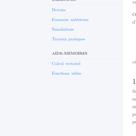
v
Devoirs
O
Examens antérieurs
d
Simulations
Travaux pratiques
AIDE-MÉMOIRES
o
Calcul vectoriel
Fonctions utiles
1
S
m
m
p
p