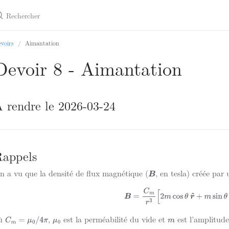
voirs
Aimantation
Devoir 8 - Aimantation
 rendre le 2026-03-24
appels
n a vu que la densité de flux magnétique (
, en tesla) créée par 
B
(1)
B
=
C
m
r
3
[
2
m
cos
θ
r
^
+
m
sin
θ
ù
,
est la perméabilité du vide et
est l’amplitud
C
m
=
μ
0
/
4
π
μ
0
m