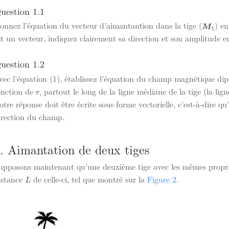
uestion 1.1
onnez l’équation du vecteur d’aimantantion dans la tige (
) e
M
1
st un vecteur, indiquez clairement sa direction et son amplitude e
uestion 1.2
vec l’équation (1), établissez l’équation du champ magnétique dipol
onction de
, partout le long de la ligne médiane de la tige (la lign
r
otre réponse doit être écrite sous forme vectorielle, c’est-à-dire qu’
irection du champ.
. Aimantation de deux tiges
upposons maintenant qu’une deuxième tige avec les mêmes proprié
istance
de celle-ci, tel que montré sur la
Figure 2
.
L